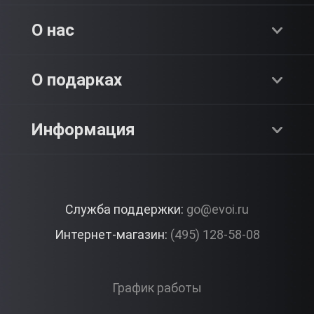
Хиты продаж
О нас
Адреналин
О компании
О подарках
SPA & Красота
Блог
Как это работает?
Информация
Романтика
Работа
Отзывы
Что подарить?
Premium
Контакты
Служба поддержки:
go@evoi.ru
Вопросы и ответы
Корпоративные подарки
Интернет-магазин:
(495) 128-58-08
Доставка и Оплата
Правила ЭВО Импрэшнс
График работы
Публичная оферта