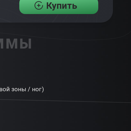
Купить
АММЫ
ой зоны / ног)