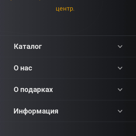
центр.
Каталог
Хиты продаж
О нас
Адреналин
О компании
О подарках
SPA & Красота
Блог
Как это работает?
Информация
Романтика
Работа
Отзывы
Что подарить?