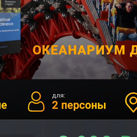
ОКЕАНАРИУМ 
для:
ие
2 персоны