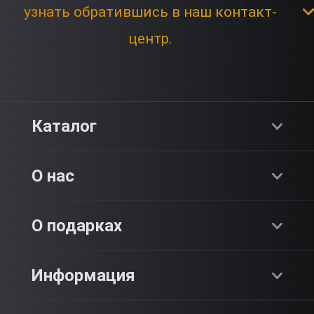
узнать обратившись в наш контакт-
центр.
Каталог
Хиты продаж
О нас
Адреналин
О компании
О подарках
SPA & Красота
Блог
Как это работает?
Информация
Романтика
Работа