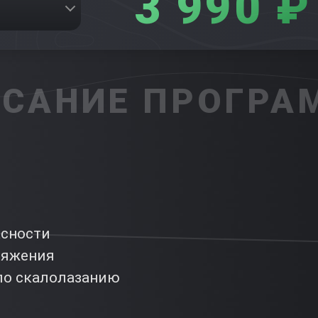
3 990 ₽
САНИЕ ПРОГР
асности
ряжения
по скалолазанию