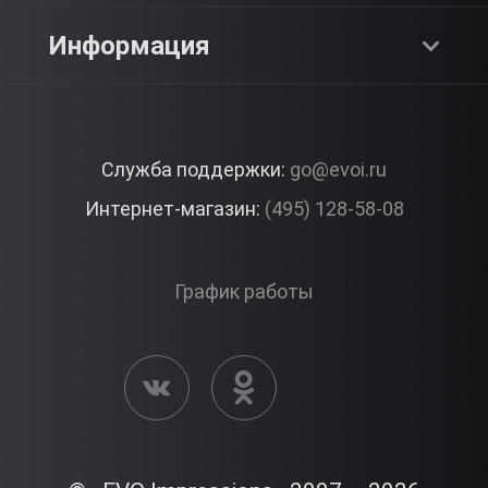
SPA & Красота
Блог
Как это работает?
Информация
Романтика
Работа
Отзывы
Что подарить?
Premium
Контакты
Служба поддержки:
go@evoi.ru
Вопросы и ответы
Корпоративные подарки
Интернет-магазин:
(495) 128-58-08
Доставка и Оплата
Правила ЭВО Импрэшнс
График работы
Публичная оферта
Активация сертификата