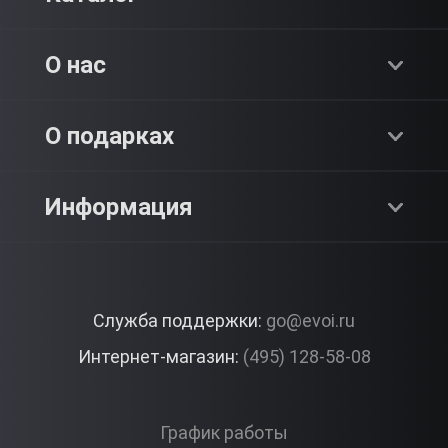
Хиты продаж
О нас
Адреналин
О компании
О подарках
SPA & Красота
Блог
Как это работает?
Информация
Романтика
Работа
Отзывы
Что подарить?
Premium
Контакты
Служба поддержки:
go@evoi.ru
Вопросы и ответы
Корпоративные подарки
Интернет-магазин:
(495) 128-58-08
Доставка и Оплата
Правила ЭВО Импрэшнс
График работы