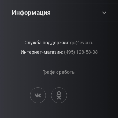
SPA & Красота
Блог
Как это работает?
Информация
Романтика
Работа
Отзывы
Что подарить?
Premium
Контакты
Служба поддержки:
go@evoi.ru
Вопросы и ответы
Корпоративные подарки
Интернет-магазин:
(495) 128-58-08
Доставка и Оплата
Правила ЭВО Импрэшнс
График работы
Публичная оферта
Активация сертификата