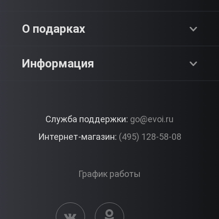
Адреналин
О компании
О подарках
SPA & Красота
Блог
Как это работает?
Информация
Романтика
Работа
Отзывы
Что подарить?
Premium
Контакты
Служба поддержки:
go@evoi.ru
Вопросы и ответы
Корпоративные подарки
Интернет-магазин:
(495) 128-58-08
Доставка и Оплата
Правила ЭВО Импрэшнс
График работы
Публичная оферта