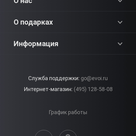
О нас
Адреналин
О компании
О подарках
SPA & Красота
Блог
Как это работает?
Информация
Романтика
Работа
Отзывы
Что подарить?
Premium
Контакты
Служба поддержки:
go@evoi.ru
Вопросы и ответы
Корпоративные подарки
Интернет-магазин:
(495) 128-58-08
Доставка и Оплата
Правила ЭВО Импрэшнс
График работы
Публичная оферта