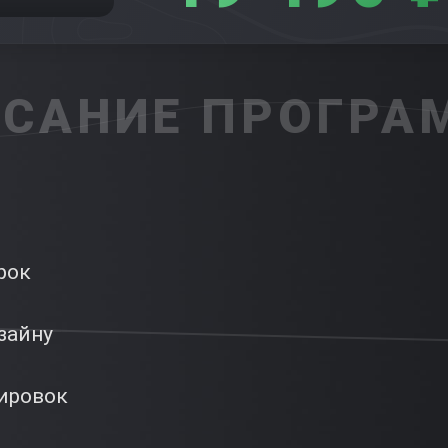
САНИЕ ПРОГР
рок
зайну
ировок