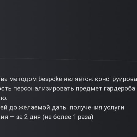
а методом bespoke является: конструиров
сть персонализировать предмет гардероба 
ую.
ней до желаемой даты получения услуги
я — за 2 дня (не более 1 раза)