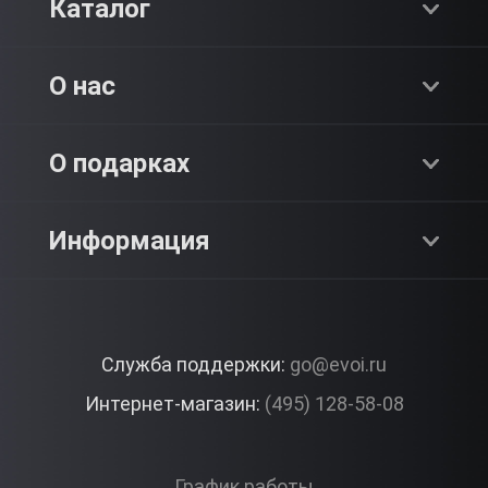
Каталог
Хиты продаж
О нас
Адреналин
О компании
О подарках
SPA & Красота
Блог
Как это работает?
Информация
Романтика
Работа
Отзывы
Что подарить?
Premium
Контакты
Служба поддержки:
go@evoi.ru
Вопросы и ответы
Корпоративные подарки
Интернет-магазин:
(495) 128-58-08
Доставка и Оплата
Правила ЭВО Импрэшнс
График работы