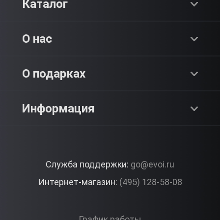
Каталог
Хиты продаж
О нас
Адреналин
О компании
О подарках
SPA & Красота
Блог
Как это работает?
Информация
Романтика
Работа
Отзывы
Что подарить?
Premium
Контакты
Служба поддержки:
go@evoi.ru
Вопросы и ответы
Корпоративные подарки
Интернет-магазин:
(495) 128-58-08
Доставка и Оплата
Правила ЭВО Импрэшнс
График работы