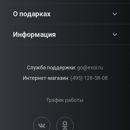
Адреналин
О компании
О подарках
SPA & Красота
Блог
Как это работает?
Информация
Романтика
Работа
Отзывы
Что подарить?
Premium
Контакты
Служба поддержки:
go@evoi.ru
Вопросы и ответы
Корпоративные подарки
Интернет-магазин:
(495) 128-58-08
Доставка и Оплата
Правила ЭВО Импрэшнс
График работы
Публичная оферта
Активация сертификата