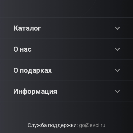
Каталог
Хиты продаж
О нас
Адреналин
О компании
О подарках
SPA & Красота
Блог
Как это работает?
Информация
Романтика
Работа
Отзывы
Что подарить?
Premium
Контакты
Служба поддержки:
go@evoi.ru
Вопросы и ответы
Корпоративные подарки