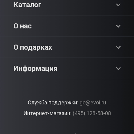
Каталог
Хиты продаж
О нас
Адреналин
О компании
О подарках
SPA & Красота
Блог
Как это работает?
Информация
Романтика
Работа
Отзывы
Что подарить?
Premium
Контакты
Служба поддержки:
go@evoi.ru
Вопросы и ответы
Корпоративные подарки
Интернет-магазин:
(495) 128-58-08
Доставка и Оплата
Правила ЭВО Импрэшнс