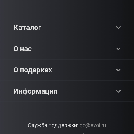
Каталог
Хиты продаж
О нас
Адреналин
О компании
О подарках
SPA & Красота
Блог
Как это работает?
Информация
Романтика
Работа
Отзывы
Что подарить?
Premium
Контакты
Служба поддержки:
go@evoi.ru
Вопросы и ответы
Корпоративные подарки