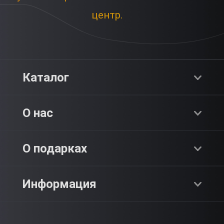
центр.
Каталог
Хиты продаж
О нас
Адреналин
О компании
О подарках
SPA & Красота
Блог
Как это работает?
Информация
Романтика
Работа
Отзывы
Что подарить?