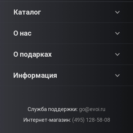
Каталог
Хиты продаж
О нас
Адреналин
О компании
О подарках
SPA & Красота
Блог
Как это работает?
Информация
Романтика
Работа
Отзывы
Что подарить?
Premium
Контакты
Служба поддержки:
go@evoi.ru
Вопросы и ответы
Корпоративные подарки
Интернет-магазин:
(495) 128-58-08
Доставка и Оплата
Правила ЭВО Импрэшнс