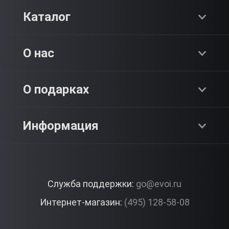
Каталог
Хиты продаж
О нас
Адреналин
О компании
О подарках
SPA & Красота
Блог
Как это работает?
Информация
Романтика
Работа
Отзывы
Что подарить?
Premium
Контакты
Служба поддержки:
go@evoi.ru
Вопросы и ответы
Корпоративные подарки
Интернет-магазин:
(495) 128-58-08
Доставка и Оплата
Правила ЭВО Импрэшнс