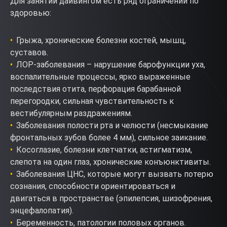
Для занятий дайвингом есть ряд ограничений по
здоровью:
Грыжа, хронические болезни костей, мышц,
суставов.
ЛОР-заболевания – нарушение барофункции уха,
воспалительные процессы, ярко выраженные
последствия отита, перфорация барабанной
перегородки, сильная чувствительность к
вестибулярным раздражениям.
Заболевания полости рта и челюсти (несмыкание
фронтальных зубов более 4 мм), сильное заикание.
Косоглазие, болезни клетчатки, астигматизм,
слепота на один глаз, хронические конъюнктивиты.
Заболевания ЦНС, которые могут вызвать потерю
сознания, способности ориентироваться и
двигаться в пространстве (эпилепсия, шизофрения,
энцефалопатия).
Беременность, патологии половых органов.