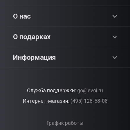
Хиты продаж
О нас
Адреналин
О компании
О подарках
SPA & Красота
Блог
Как это работает?
Информация
Романтика
Работа
Отзывы
Что подарить?
Premium
Контакты
Служба поддержки:
go@evoi.ru
Вопросы и ответы
Корпоративные подарки
Интернет-магазин:
(495) 128-58-08
Доставка и Оплата
Правила ЭВО Импрэшнс
График работы