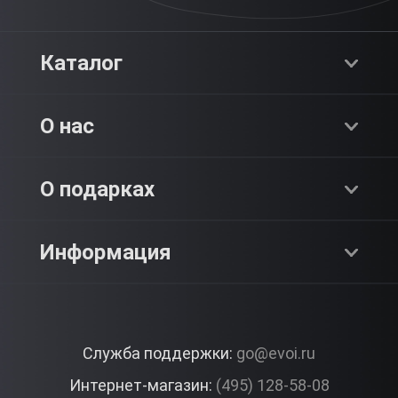
Каталог
Хиты продаж
О нас
Адреналин
О компании
О подарках
SPA & Красота
Блог
Как это работает?
Информация
Романтика
Работа
Отзывы
Что подарить?
Premium
Контакты
Служба поддержки:
go@evoi.ru
Вопросы и ответы
Корпоративные подарки
Интернет-магазин:
(495) 128-58-08