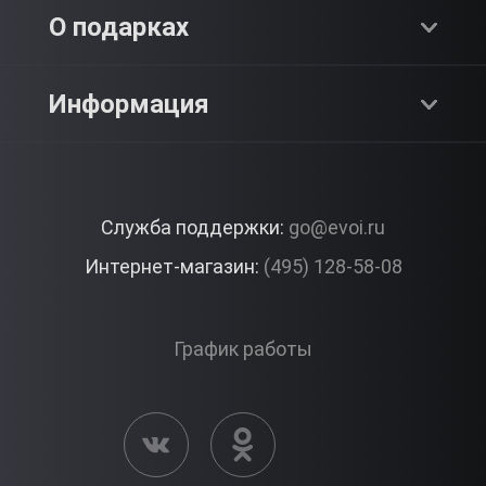
Адреналин
О компании
О подарках
SPA & Красота
Блог
Как это работает?
Информация
Романтика
Работа
Отзывы
Что подарить?
Premium
Контакты
Служба поддержки:
go@evoi.ru
Вопросы и ответы
Корпоративные подарки
Интернет-магазин:
(495) 128-58-08
Доставка и Оплата
Правила ЭВО Импрэшнс
График работы
Публичная оферта
Активация сертификата