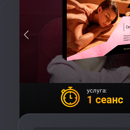
услуга:
1 сеанс