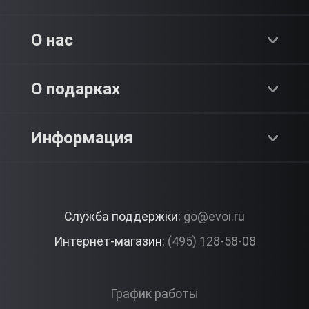
Хиты продаж
О нас
Адреналин
О компании
О подарках
SPA & Красота
Блог
Как это работает?
Информация
Романтика
Работа
Отзывы
Что подарить?
Premium
Контакты
Служба поддержки:
go@evoi.ru
Вопросы и ответы
Корпоративные подарки
Интернет-магазин:
(495) 128-58-08
Доставка и Оплата
Правила ЭВО Импрэшнс
График работы