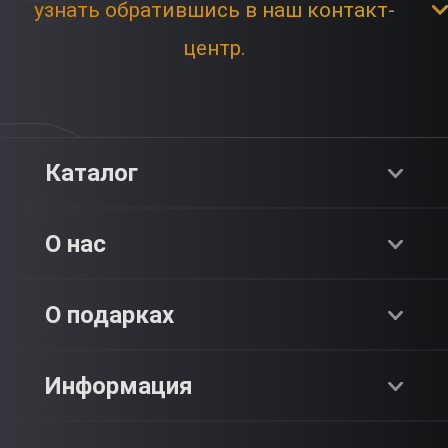
узнать обратившись в наш контакт-
центр.
Каталог
Хиты продаж
О нас
Адреналин
О компании
О подарках
SPA & Красота
Блог
Как это работает?
Информация
Романтика
Работа
Отзывы