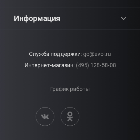
SPA & Красота
Блог
Как это работает?
Информация
Романтика
Работа
Отзывы
Что подарить?
Premium
Контакты
Служба поддержки:
go@evoi.ru
Вопросы и ответы
Корпоративные подарки
Интернет-магазин:
(495) 128-58-08
Доставка и Оплата
Правила ЭВО Импрэшнс
График работы
Публичная оферта
Активация сертификата