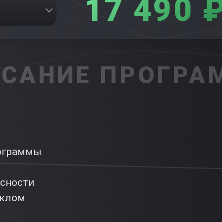
17 490 
САНИЕ ПРОГР
рограммы
асности
иклом