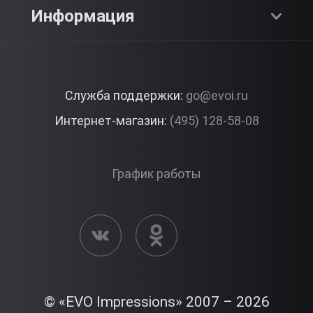
SPA & Красота
Блог
Как это работает?
Информация
Романтика
Работа
Отзывы
Что подарить?
Premium
Контакты
Служба поддержки:
go@evoi.ru
Вопросы и ответы
Корпоративные подарки
Интернет-магазин:
(495) 128-58-08
Доставка и Оплата
Правила ЭВО Импрэшнс
График работы
Публичная оферта
Активация сертификата
© «EVO Impressions» 2007 – 2026