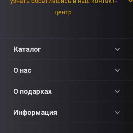
узнать обратившись в наш контакт-
центр.
Каталог
Хиты продаж
О нас
Адреналин
О компании
О подарках
SPA & Красота
Блог
Как это работает?
Информация
Романтика
Работа
Отзывы
Что подарить?