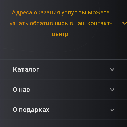
Адреса оказания услуг вы можете
узнать обратившись в наш контакт-
центр.
Каталог
Хиты продаж
О нас
Адреналин
О компании
О подарках
SPA & Красота
Блог