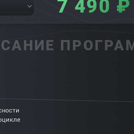
7 490 ₽
САНИЕ ПРОГР
сности
оцикле