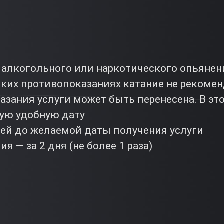
 алкогольного или наркотического опьянен
их противопоказаниях катание не рекомен
азания услуги может быть перенесена. В эт
гую удобную дату
ней до желаемой даты получения услуги
я — за 2 дня (не более 1 раза)