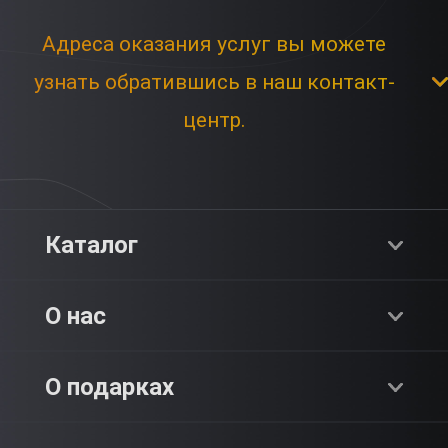
Адреса оказания услуг вы можете
узнать обратившись в наш контакт-
центр.
Каталог
Хиты продаж
О нас
Адреналин
О компании
О подарках
SPA & Красота
Блог