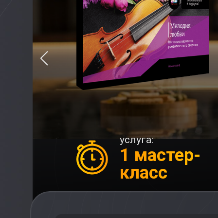
услуга:
1 мастер-
класс