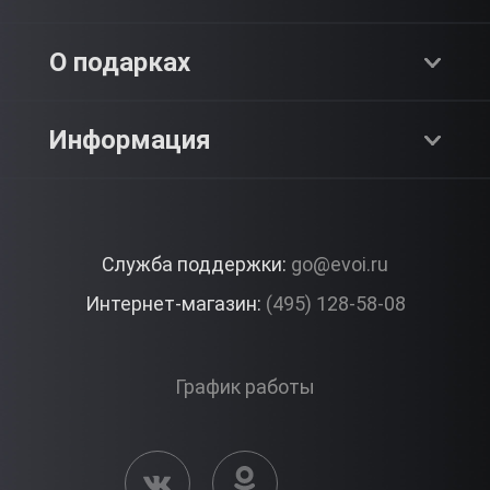
Адреналин
О компании
О подарках
SPA & Красота
Блог
Как это работает?
Информация
Романтика
Работа
Отзывы
Что подарить?
Premium
Контакты
Служба поддержки:
go@evoi.ru
Вопросы и ответы
Корпоративные подарки
Интернет-магазин:
(495) 128-58-08
Доставка и Оплата
Правила ЭВО Импрэшнс
График работы
Публичная оферта
Активация сертификата