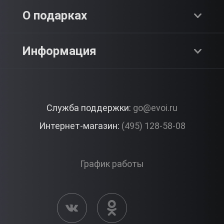
Адреналин
О компании
О подарках
SPA & Красота
Блог
Как это работает?
Информация
Романтика
Работа
Отзывы
Что подарить?
Premium
Контакты
Служба поддержки:
go@evoi.ru
Вопросы и ответы
Корпоративные подарки
Интернет-магазин:
(495) 128-58-08
Доставка и Оплата
Правила ЭВО Импрэшнс
График работы
Публичная оферта
Активация сертификата