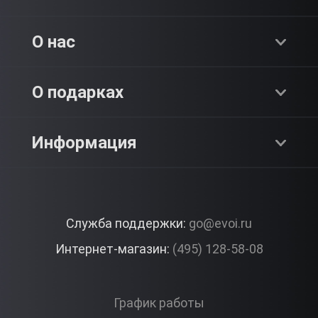
Хиты продаж
О нас
Адреналин
О компании
О подарках
SPA & Красота
Блог
Как это работает?
Информация
Романтика
Работа
Отзывы
Что подарить?
Premium
Контакты
Служба поддержки:
go@evoi.ru
Вопросы и ответы
Корпоративные подарки
Интернет-магазин:
(495) 128-58-08
Доставка и Оплата
Правила ЭВО Импрэшнс
График работы