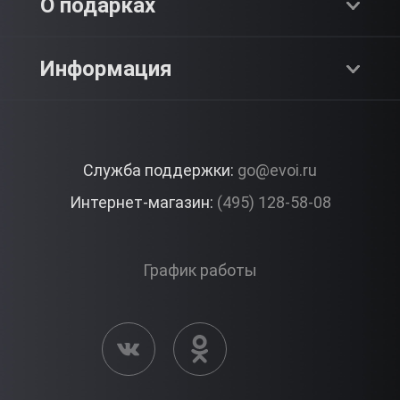
О компании
О подарках
SPA & Красота
Блог
Как это работает?
Информация
Романтика
Работа
Отзывы
Что подарить?
Premium
Контакты
Служба поддержки:
go@evoi.ru
Вопросы и ответы
Корпоративные подарки
Интернет-магазин:
(495) 128-58-08
Доставка и Оплата
Правила ЭВО Импрэшнс
График работы
Публичная оферта
Активация сертификата