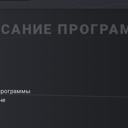
САНИЕ ПРОГР
 программы
рне