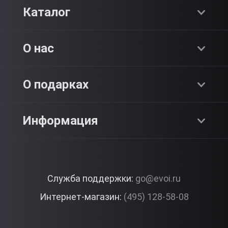
Каталог
Хиты продаж
О нас
Адреналин
О компании
О подарках
SPA & Красота
Блог
Как это работает?
Информация
Романтика
Работа
Отзывы
Что подарить?
Premium
Контакты
Служба поддержки:
go@evoi.ru
Вопросы и ответы
Корпоративные подарки
Интернет-магазин:
(495) 128-58-08
Доставка и Оплата
Правила ЭВО Импрэшнс