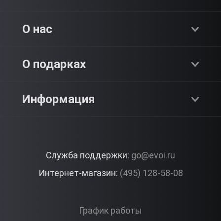
Хиты продаж
О нас
Адреналин
О компании
О подарках
SPA & Красота
Блог
Как это работает?
Информация
Романтика
Работа
Отзывы
Что подарить?
Premium
Контакты
Служба поддержки:
go@evoi.ru
Вопросы и ответы
Корпоративные подарки
Интернет-магазин:
(495) 128-58-08
Доставка и Оплата
Правила ЭВО Импрэшнс
График работы