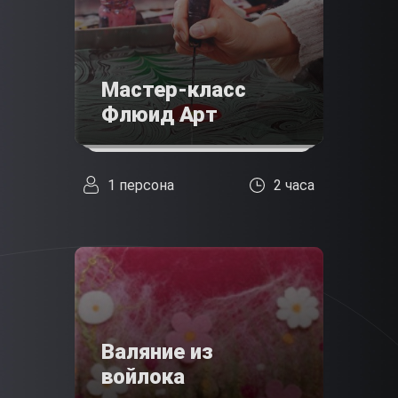
Мастер-класс
Флюид Арт
1 персона
2 часа
Валяние из
войлока