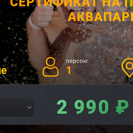
СЕРТИФИКАТ НА 
АКВАПАР
персон:
ие
1
2 990 ₽