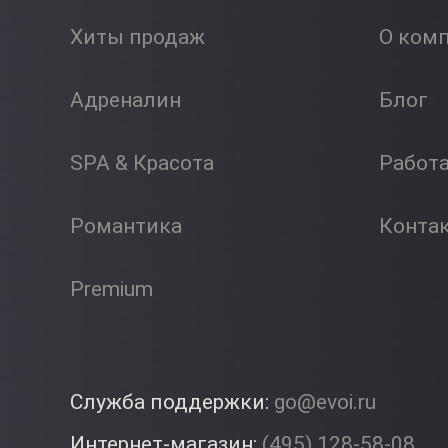
Хиты продаж
О ком
Адреналин
Блог
SPA & Красота
Работ
Романтика
Конта
Premium
Служба поддержки:
go@evoi.ru
Интернет-магазин:
(495) 128-58-08