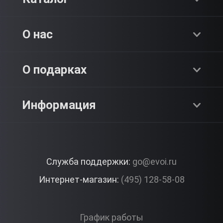
Хиты продаж
О нас
Адреналин
О компании
О подарках
SPA & Красота
Блог
Как это работает?
Информация
Романтика
Работа
Отзывы
Что подарить?
Premium
Контакты
Служба поддержки:
go@evoi.ru
Вопросы и ответы
Корпоративные подарки
Интернет-магазин:
(495) 128-58-08
Доставка и Оплата
Правила ЭВО Импрэшнс
График работы