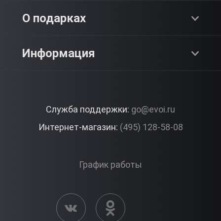
Адреналин
О компании
О подарках
SPA & Красота
Блог
Как это работает?
Информация
Романтика
Работа
Отзывы
Что подарить?
Premium
Контакты
Служба поддержки:
go@evoi.ru
Вопросы и ответы
Корпоративные подарки
Интернет-магазин:
(495) 128-58-08
Доставка и Оплата
Правила ЭВО Импрэшнс
График работы
Публичная оферта
Активация сертификата