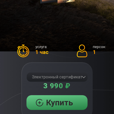
услуга:
персон:
1 час
1
Электронный сертификат
3 990 ₽
Купить