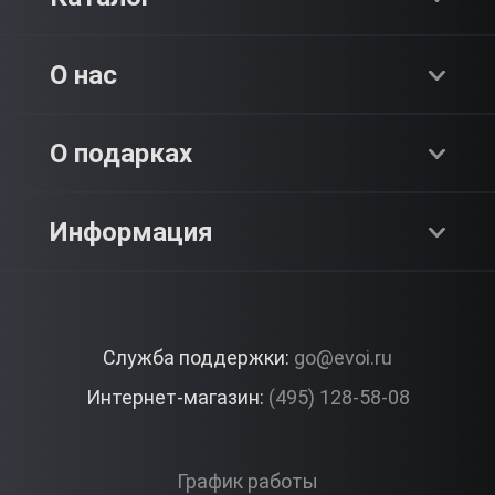
Хиты продаж
О нас
Адреналин
О компании
О подарках
SPA & Красота
Блог
Как это работает?
Информация
Романтика
Работа
Отзывы
Что подарить?
Premium
Контакты
Служба поддержки:
go@evoi.ru
Вопросы и ответы
Корпоративные подарки
Интернет-магазин:
(495) 128-58-08
Доставка и Оплата
Правила ЭВО Импрэшнс
График работы