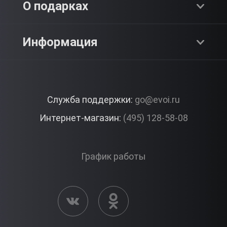
О компании
О подарках
SPA & Красота
Блог
Как это работает?
Информация
Романтика
Работа
Отзывы
Что подарить?
Premium
Контакты
Служба поддержки:
go@evoi.ru
Вопросы и ответы
Корпоративные подарки
Интернет-магазин:
(495) 128-58-08
Доставка и Оплата
Правила ЭВО Импрэшнс
График работы
Публичная оферта
Активация сертификата