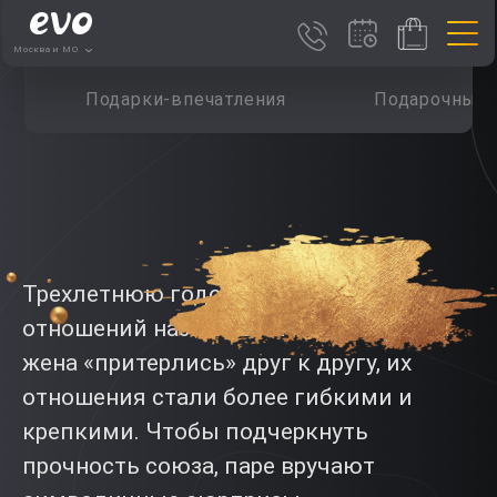
Москва и МО
Подарки-впечатления
Подарочные 
Трехлетнюю годовщину супружеских
отношений называют кожаной. Муж и
жена «притерлись» друг к другу, их
отношения стали более гибкими и
крепкими. Чтобы подчеркнуть
прочность союза, паре вручают