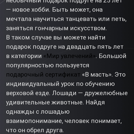
необычный подарок подруге на 25 лет
— новое хобби. Быть может, она
мечтала научиться танцевать или петь,
заняться гончарным искусством.
В таком случае вы можете найти
подарок подруге на двадцать пять лет
в категории
«Мир увлечений»
. Большой
популярностью пользуется
подарочный сертификат
«В масть». Это
индивидуальный урок по обучению
верховой езде. Лошади — дружелюбные
удивительные животные. Найдя
однажды с лошадью
взаимопонимание, человек понимает,
что он обрел друга.