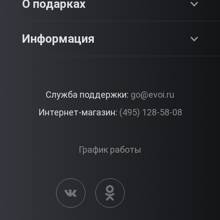
О компании
О подарках
SPA & Красота
Блог
Как это работает?
Информация
Романтика
Работа
Отзывы
Что подарить?
Premium
Контакты
Служба поддержки:
go@evoi.ru
Вопросы и ответы
Корпоративные подарки
Интернет-магазин:
(495) 128-58-08
Доставка и Оплата
Правила ЭВО Импрэшнс
График работы
Публичная оферта
Активация сертификата