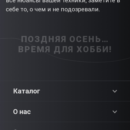
все нюансы вашей техники, заметите в
себе то, о чем и не подозревали.
ПОЗДНЯЯ ОСЕНЬ…
ВРЕМЯ ДЛЯ ХОББИ!
Каталог
Хиты продаж
О нас
Адреналин