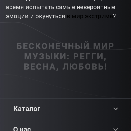
время испытать самые невероятные
эмоции и окунуться
в мир экстрима
?
БЕСКОНЕЧНЫЙ МИР
МУЗЫКИ: РЕГГИ,
ВЕСНА, ЛЮБОВЬ!
Каталог
Хиты продаж
О нас