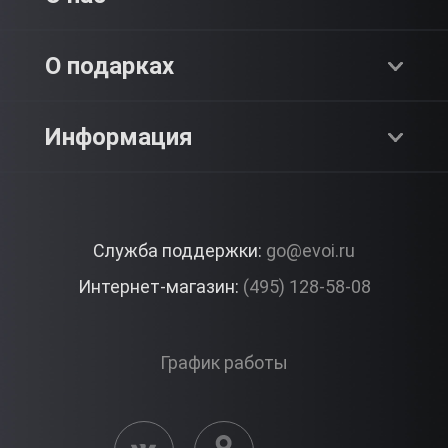
Адреналин
О компании
О подарках
SPA & Красота
Блог
Как это работает?
Информация
Романтика
Работа
Отзывы
Что подарить?
Premium
Контакты
Служба поддержки:
go@evoi.ru
Вопросы и ответы
Корпоративные подарки
Интернет-магазин:
(495) 128-58-08
Доставка и Оплата
Правила ЭВО Импрэшнс
График работы
Публичная оферта